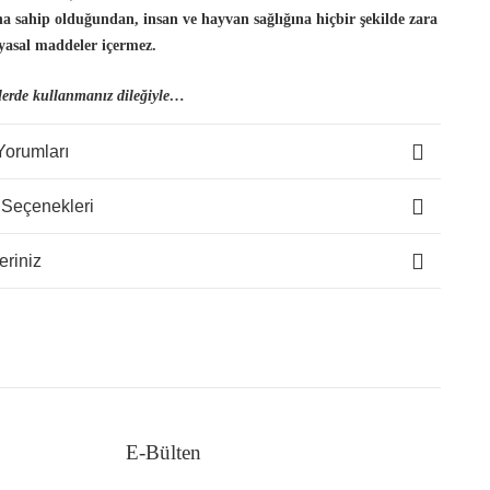
ına sahip olduğundan, insan
ve hayvan sağlığına hiçbir şekilde zara
yasal maddeler içermez.
lerde kullanmanız dileğiyle…
Yorumları
 Seçenekleri
eriniz
E-Bülten