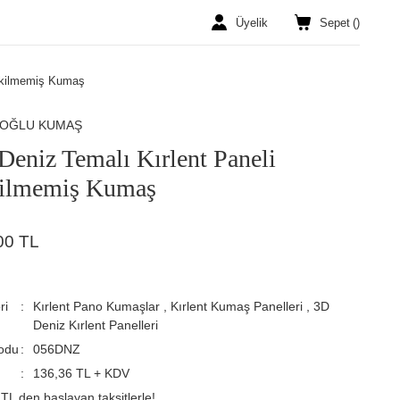
Üyelik
Sepet
(
)
Dikilmemiş Kumaş
ROĞLU KUMAŞ
Deniz Temalı Kırlent Paneli
ilmemiş Kumaş
00 TL
ri
Kırlent Pano Kumaşlar
,
Kırlent Kumaş Panelleri
,
3D
Deniz Kırlent Panelleri
odu
056DNZ
136,36 TL + KDV
TL den başlayan taksitlerle!