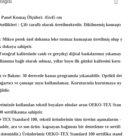
ilgisi
t Panel Kumaş Ölçüleri:
45x45 cm
ellikleri :
Çift taraflı olarak üretilmektedir. Dikilmemiş kumaştı
:
Mikro petek özel dokuma leke tutmaz kumaştan üretilmiş olup y
 dokuya sahiptir.
Fotoğraf kalitesinde canlı ve gerçekçi dijital baskılarımız yıkamay
llanıma bağlı olarak solmaz, yıllar boyu ilk günkü kalitesini koru
 ve Bakım:
30 derecede hassas programda yıkanabilir. Optikli det
 ağartıcı ve çamaşır suyu kullanılamaz. Kurutucuda kurutmaya uy
ildir.
rimizde kullanılan tekstil boyaları uluslar arası OEKO-TEX Stan
0 sertifikasına sahiptir.
TEX Standard 100, tekstil ürünlerinin tüm üretim aşamalarını -
dde, ara ve son ürün- kapsayan bağımsız bir denetleme ve sertifi
 sistemidir.) Ürünlerimiz OEKO-TEX Standard 100 sertifika stand