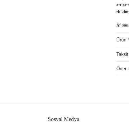
artlar
rlı kim
İyi gün
Ürün 
Taksit
Öneril
Sosyal Medya