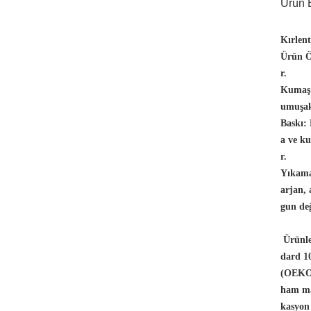
Ürün B
Kırlen
Ürün Öz
r.
Kumaş
umuşak
Baskı:
a ve ku
r.
Yıkama
arjan,
gun değ
Ürünle
dard 10
(OEKO-
ham ma
kasyon