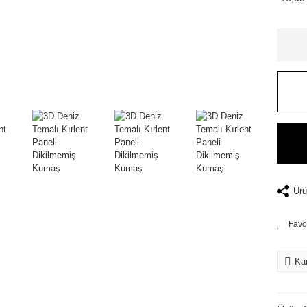
Ürü
Kar