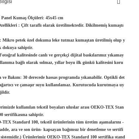
ilgisi
t Panel Kumaş Ölçüleri:
45x45 cm
ellikleri :
Çift taraflı olarak üretilmektedir. Dikilmemiş kumaştı
:
Mikro petek özel dokuma leke tutmaz kumaştan üretilmiş olup y
 dokuya sahiptir.
Fotoğraf kalitesinde canlı ve gerçekçi dijital baskılarımız yıkamay
llanıma bağlı olarak solmaz, yıllar boyu ilk günkü kalitesini koru
 ve Bakım:
30 derecede hassas programda yıkanabilir. Optikli det
 ağartıcı ve çamaşır suyu kullanılamaz. Kurutucuda kurutmaya uy
ildir.
rimizde kullanılan tekstil boyaları uluslar arası OEKO-TEX Stan
0 sertifikasına sahiptir.
TEX Standard 100, tekstil ürünlerinin tüm üretim aşamalarını -
dde, ara ve son ürün- kapsayan bağımsız bir denetleme ve sertifi
 sistemidir.) Ürünlerimiz OEKO-TEX Standard 100 sertifika stand