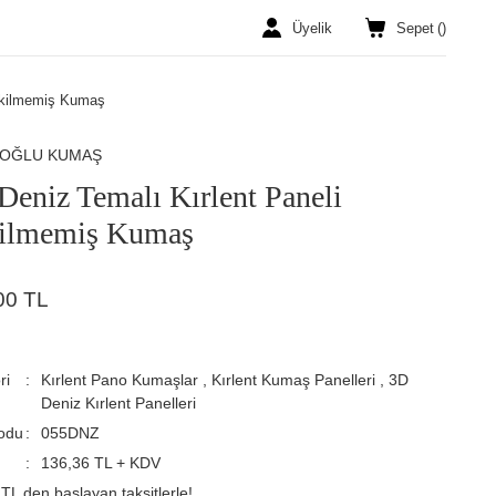
Üyelik
Sepet
(
)
Dikilmemiş Kumaş
ROĞLU KUMAŞ
Deniz Temalı Kırlent Paneli
ilmemiş Kumaş
00 TL
ri
Kırlent Pano Kumaşlar
,
Kırlent Kumaş Panelleri
,
3D
Deniz Kırlent Panelleri
odu
055DNZ
136,36 TL + KDV
TL den başlayan taksitlerle!