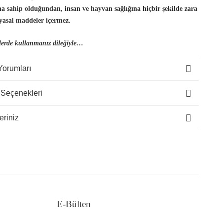
ına sahip olduğundan, insan
ve hayvan sağlığına hiçbir şekilde zara
yasal maddeler içermez.
lerde kullanmanız dileğiyle…
Yorumları
 Seçenekleri
eriniz
E-Bülten