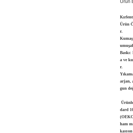
Ürün B
Kırlen
Ürün Öz
r.
Kumaş
umuşak
Baskı:
a ve ku
r.
Yıkama
arjan,
gun değ
Ürünle
dard 10
(OEKO-
ham ma
kasyon