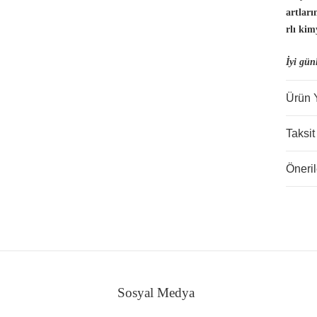
artlar
rlı kim
İyi gün
Ürün 
Taksit
Öneril
Sosyal Medya