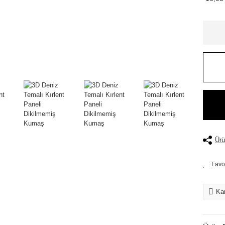
Ürü
Kar