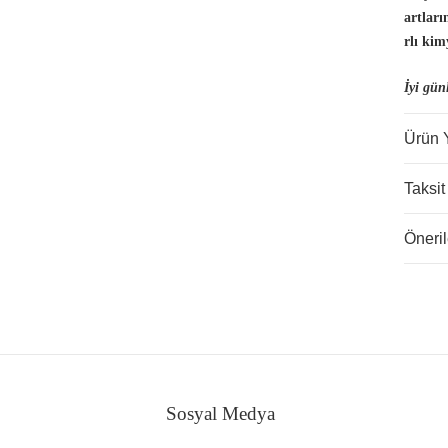
artlar
rlı kim
İyi gün
Ürün 
Taksit
Öneril
Sosyal Medya