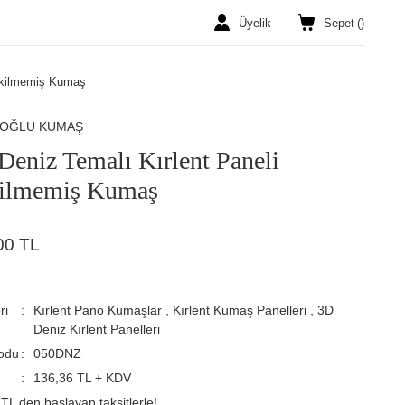
Üyelik
Sepet
(
)
Dikilmemiş Kumaş
ROĞLU KUMAŞ
Deniz Temalı Kırlent Paneli
ilmemiş Kumaş
00 TL
ri
Kırlent Pano Kumaşlar
,
Kırlent Kumaş Panelleri
,
3D
Deniz Kırlent Panelleri
odu
050DNZ
136,36 TL + KDV
TL den başlayan taksitlerle!