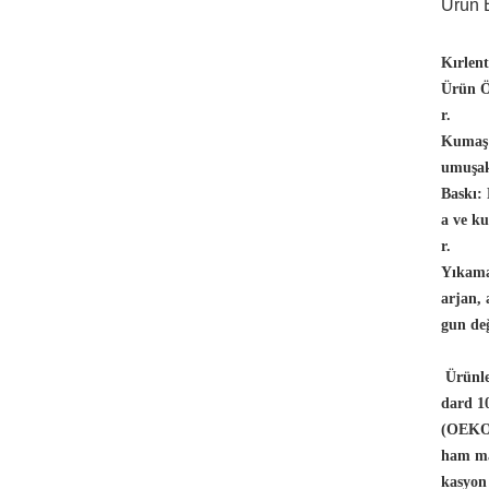
Ürün B
Kırlen
Ürün Öz
r.
Kumaş
umuşak
Baskı:
a ve ku
r.
Yıkama
arjan,
gun değ
Ürünle
dard 10
(OEKO-
ham ma
kasyon