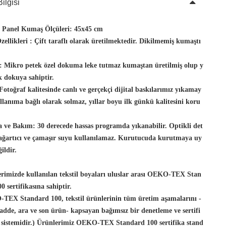
ilgisi
t Panel Kumaş Ölçüleri:
45x45 cm
ellikleri :
Çift taraflı olarak üretilmektedir. Dikilmemiş kumaştı
:
Mikro petek özel dokuma leke tutmaz kumaştan üretilmiş olup y
 dokuya sahiptir.
Fotoğraf kalitesinde canlı ve gerçekçi dijital baskılarımız yıkamay
llanıma bağlı olarak solmaz, yıllar boyu ilk günkü kalitesini koru
 ve Bakım:
30 derecede hassas programda yıkanabilir. Optikli det
 ağartıcı ve çamaşır suyu kullanılamaz. Kurutucuda kurutmaya uy
ildir.
rimizde kullanılan tekstil boyaları uluslar arası OEKO-TEX Stan
0 sertifikasına sahiptir.
TEX Standard 100, tekstil ürünlerinin tüm üretim aşamalarını -
dde, ara ve son ürün- kapsayan bağımsız bir denetleme ve sertifi
 sistemidir.) Ürünlerimiz OEKO-TEX Standard 100 sertifika stand