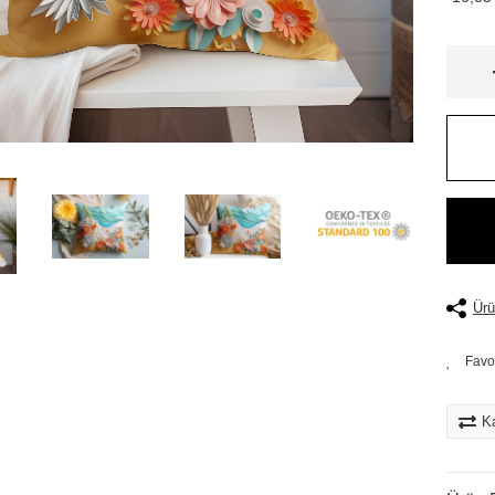
Ürü
Ka