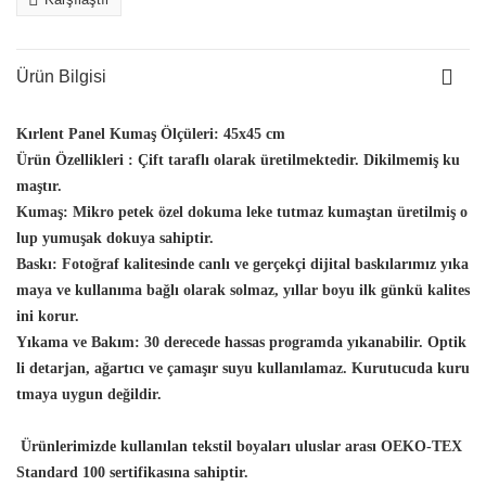
Ürün Bilgisi
Kırlent Panel Kumaş Ölçüleri:
45x45 cm
Ürün Özellikleri :
Çift taraflı olarak üretilmektedir. Dikilmemiş ku
maştır.
Kumaş:
Mikro petek özel dokuma leke tutmaz kumaştan üretilmiş o
lup yumuşak dokuya sahiptir.
Baskı:
Fotoğraf kalitesinde canlı ve gerçekçi dijital baskılarımız yıka
maya ve kullanıma bağlı olarak solmaz, yıllar boyu ilk günkü kalites
ini korur.
Yıkama ve Bakım:
30 derecede hassas programda yıkanabilir. Optik
li detarjan, ağartıcı ve çamaşır suyu kullanılamaz. Kurutucuda kuru
tmaya uygun değildir.
Ürünlerimizde kullanılan tekstil boyaları uluslar arası OEKO-TEX
Standard 100 sertifikasına sahiptir.