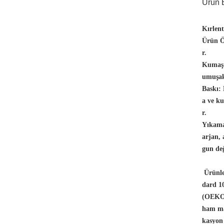
Ürün B
Kırlen
Ürün Öz
r.
Kumaş
umuşak
Baskı:
a ve ku
r.
Yıkama
arjan,
gun değ
Ürünle
dard 10
(OEKO-
ham ma
kasyon