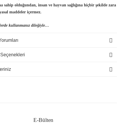
ına sahip olduğundan, insan
ve hayvan sağlığına hiçbir şekilde zara
yasal maddeler içermez.
lerde kullanmanız dileğiyle…
Yorumları
 Seçenekleri
eriniz
E-Bülten