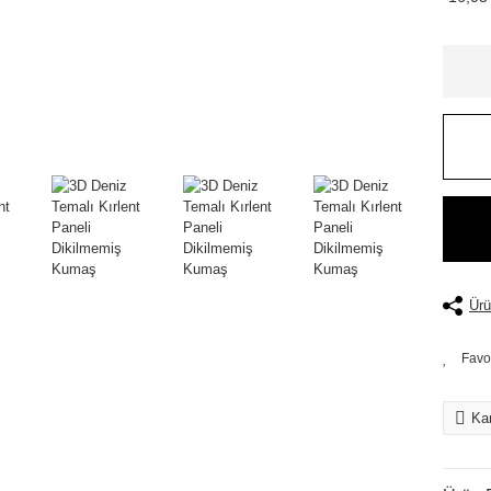
Ürü
Kar