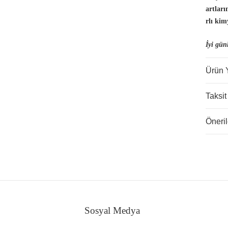
artlar
rlı kim
İyi gün
Ürün 
Taksit
Öneril
Sosyal Medya