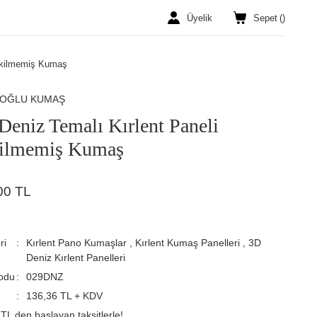
Üyelik
Sepet
(
)
Dikilmemiş Kumaş
ROĞLU KUMAŞ
Deniz Temalı Kırlent Paneli
ilmemiş Kumaş
00 TL
ri
Kırlent Pano Kumaşlar
,
Kırlent Kumaş Panelleri
,
3D
Deniz Kırlent Panelleri
odu
029DNZ
136,36 TL + KDV
TL den başlayan taksitlerle!