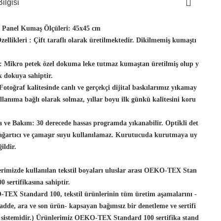
ilgisi
t Panel Kumaş Ölçüleri:
45x45 cm
ellikleri :
Çift taraflı olarak üretilmektedir. Dikilmemiş kumaştı
:
Mikro petek özel dokuma leke tutmaz kumaştan üretilmiş olup y
 dokuya sahiptir.
Fotoğraf kalitesinde canlı ve gerçekçi dijital baskılarımız yıkamay
llanıma bağlı olarak solmaz, yıllar boyu ilk günkü kalitesini koru
 ve Bakım:
30 derecede hassas programda yıkanabilir. Optikli det
 ağartıcı ve çamaşır suyu kullanılamaz. Kurutucuda kurutmaya uy
ildir.
rimizde kullanılan tekstil boyaları uluslar arası OEKO-TEX Stan
0 sertifikasına sahiptir.
TEX Standard 100, tekstil ürünlerinin tüm üretim aşamalarını -
dde, ara ve son ürün- kapsayan bağımsız bir denetleme ve sertifi
 sistemidir.) Ürünlerimiz OEKO-TEX Standard 100 sertifika stand