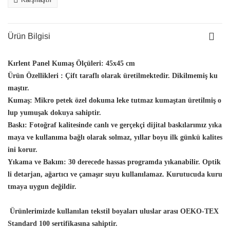
Ürün Bilgisi
Kırlent Panel Kumaş Ölçüleri:
45x45 cm
Ürün Özellikleri :
Çift taraflı olarak üretilmektedir. Dikilmemiş ku
maştır.
Kumaş:
Mikro petek özel dokuma leke tutmaz kumaştan üretilmiş o
lup yumuşak dokuya sahiptir.
Baskı:
Fotoğraf kalitesinde canlı ve gerçekçi dijital baskılarımız yıka
maya ve kullanıma bağlı olarak solmaz, yıllar boyu ilk günkü kalites
ini korur.
Yıkama ve Bakım:
30 derecede hassas programda yıkanabilir. Optik
li detarjan, ağartıcı ve çamaşır suyu kullanılamaz. Kurutucuda kuru
tmaya uygun değildir.
Ürünlerimizde kullanılan tekstil boyaları uluslar arası OEKO-TEX
Standard 100 sertifikasına sahiptir.