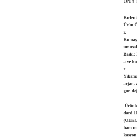
Ürün B
Kırlen
Ürün Öz
r.
Kumaş
umuşak
Baskı:
a ve ku
r.
Yıkama
arjan,
gun değ
Ürünle
dard 10
(OEKO-
ham ma
kasyon