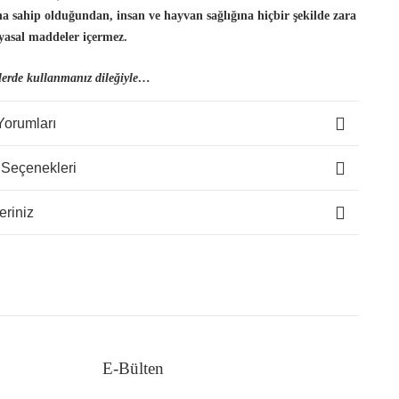
ına sahip olduğundan, insan
ve hayvan sağlığına hiçbir şekilde zara
yasal maddeler içermez.
lerde kullanmanız dileğiyle…
Yorumları
 Seçenekleri
eriniz
E-Bülten