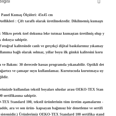
ilgisi
t Panel Kumaş Ölçüleri:
45x45 cm
ellikleri :
Çift taraflı olarak üretilmektedir. Dikilmemiş kumaştı
:
Mikro petek özel dokuma leke tutmaz kumaştan üretilmiş olup y
 dokuya sahiptir.
Fotoğraf kalitesinde canlı ve gerçekçi dijital baskılarımız yıkamay
llanıma bağlı olarak solmaz, yıllar boyu ilk günkü kalitesini koru
 ve Bakım:
30 derecede hassas programda yıkanabilir. Optikli det
 ağartıcı ve çamaşır suyu kullanılamaz. Kurutucuda kurutmaya uy
ildir.
rimizde kullanılan tekstil boyaları uluslar arası OEKO-TEX Stan
0 sertifikasına sahiptir.
TEX Standard 100, tekstil ürünlerinin tüm üretim aşamalarını -
dde, ara ve son ürün- kapsayan bağımsız bir denetleme ve sertifi
 sistemidir.) Ürünlerimiz OEKO-TEX Standard 100 sertifika stand