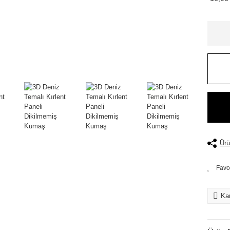
Ürü
Kar