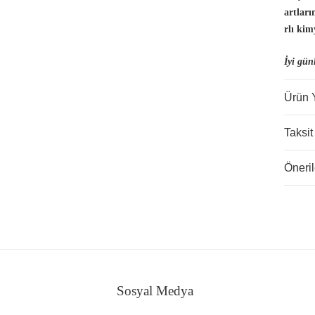
artlar
rlı kim
İyi gün
Ürün 
Taksit
Öneril
Sosyal Medya