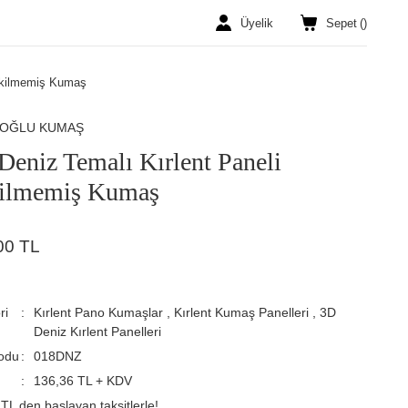
Üyelik
Sepet
(
)
Dikilmemiş Kumaş
ROĞLU KUMAŞ
Deniz Temalı Kırlent Paneli
ilmemiş Kumaş
00 TL
ri
Kırlent Pano Kumaşlar
,
Kırlent Kumaş Panelleri
,
3D
Deniz Kırlent Panelleri
odu
018DNZ
136,36 TL + KDV
TL den başlayan taksitlerle!