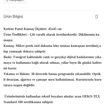
Ürün Bilgisi
Kırlent Panel Kumaş Ölçüleri:
45x45 cm
Ürün Özellikleri :
Çift taraflı olarak üretilmektedir. Dikilmemiş ku
maştır.
Kumaş:
Mikro petek özel dokuma leke tutmaz kumaştan üretilmiş o
lup yumuşak dokuya sahiptir.
Baskı:
Fotoğraf kalitesinde canlı ve gerçekçi dijital baskılarımız yıka
maya ve kullanıma bağlı olarak solmaz, yıllar boyu ilk günkü kalites
ini korur.
Yıkama ve Bakım:
30 derecede hassas programda yıkanabilir. Optik
li detarjan, ağartıcı ve çamaşır suyu kullanılamaz. Kurutucuda kuru
tmaya uygun değildir.
Ürünlerimizde kullanılan tekstil boyaları uluslar arası OEKO-TEX
Standard 100 sertifikasına sahiptir.